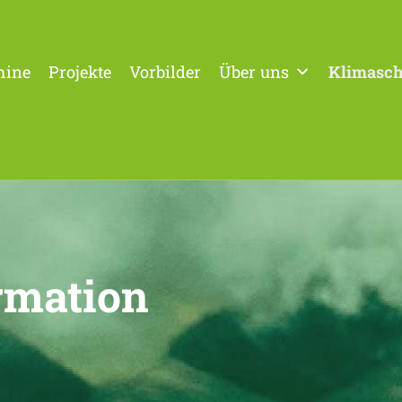
mine
Projekte
Vorbilder
Über uns
Klimasch
rmation