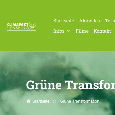
Startseite
Aktuelles
Ter
Infos
Filme
Kontakt
Grüne Transfo
Startseite
Grüne Transformation