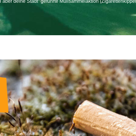
l aber deine Stadt“ geführte Müllsammelaktion (Zigarettenkippe