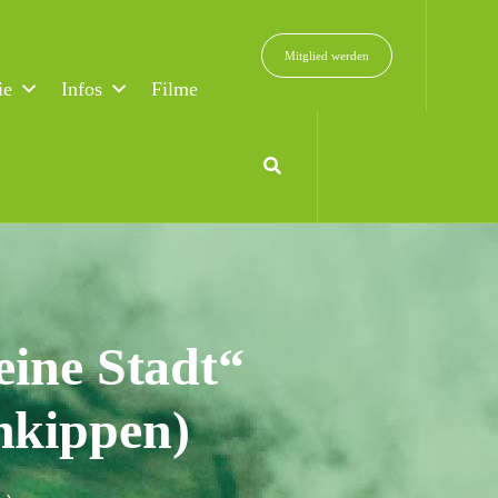
Mitglied werden
ie
Infos
Filme
eine Stadt“
nkippen)