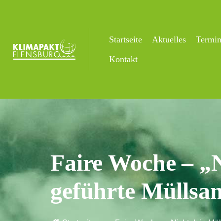
Startseite
Aktuelles
Termi
Kontakt
Faire Woche – „N
geführte Müllsa