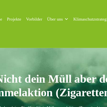
ne
Projekte
Vorbilder
Über uns
Klimaschutzstrateg
icht dein Müll aber d
mmelaktion (Zigarette