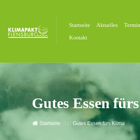
Startseite
Aktuelles
Termi
Kontakt
Gutes Essen für
Startseite
Gutes Essen fürs Klima