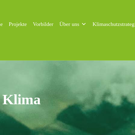
ne
Projekte
Vorbilder
Über uns
Klimaschutzstrateg
s Klima