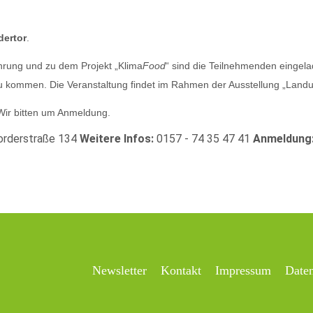
dertor
.
hrung und zu dem Projekt „Klima
Food
“ sind die Teilnehmenden eingela
 kommen. Die Veranstaltung findet im Rahmen der Ausstellung „Landun
 Wir bitten um Anmeldung.
orderstraße 134
Weitere Infos:
0157 - 74 35 47 41
Anmeldung
Newsletter
Kontakt
Impressum
Date