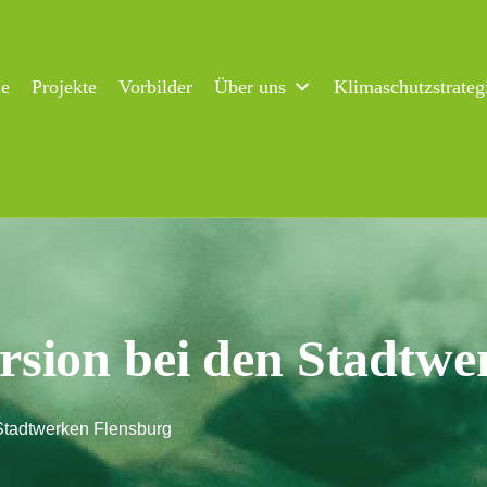
ne
Projekte
Vorbilder
Über uns
Klimaschutzstrateg
sion bei den Stadtwe
Stadtwerken Flensburg