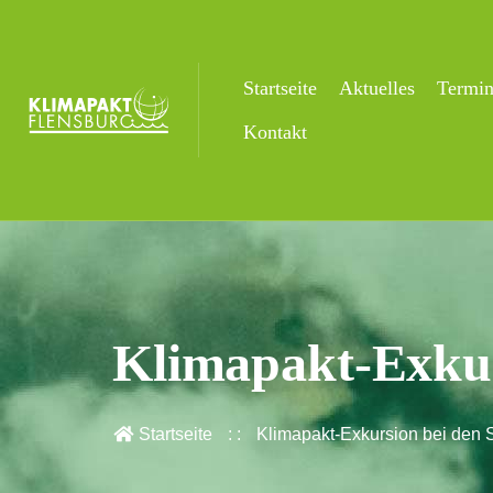
Startseite
Aktuelles
Termi
Kontakt
Klimapakt-Exkur
Startseite
Klimapakt-Exkursion bei den 