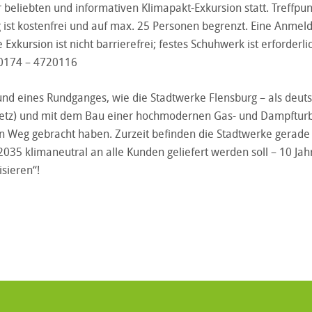
er beliebten und informativen Klimapakt-Exkursion statt. Treffp
g ist kostenfrei und auf max. 25 Personen begrenzt. Eine Anme
e Exkursion ist nicht barrierefrei; festes Schuhwerk ist erforde
0174 – 4720116
nd eines Rundganges, wie die Stadtwerke Flensburg – als deut
netz) und mit dem Bau einer hochmodernen Gas- und Dampftu
n Weg gebracht haben. Zurzeit befinden die Stadtwerke gerad
035 klimaneutral an alle Kunden geliefert werden soll – 10 Jah
isieren“!