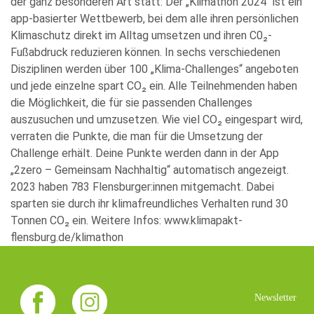
der ganz besonderen Art statt: Der „Klimathon 2024“ ist ein
app-basierter Wettbewerb, bei dem alle ihren persönlichen
Klimaschutz direkt im Alltag umsetzen und ihren C0₂-
Fußabdruck reduzieren können. In sechs verschiedenen
Disziplinen werden über 100 „Klima-Challenges“ angeboten
und jede einzelne spart CO₂ ein. Alle Teilnehmenden haben
die Möglichkeit, die für sie passenden Challenges
auszusuchen und umzusetzen. Wie viel CO₂ eingespart wird,
verraten die Punkte, die man für die Umsetzung der
Challenge erhält. Deine Punkte werden dann in der App
„2zero – Gemeinsam Nachhaltig“ automatisch angezeigt.
2023 haben 783 Flensburger:innen mitgemacht. Dabei
sparten sie durch ihr klimafreundliches Verhalten rund 30
Tonnen CO₂ ein. Weitere Infos:
www.klimapakt-
flensburg.de/klimathon
Newsletter