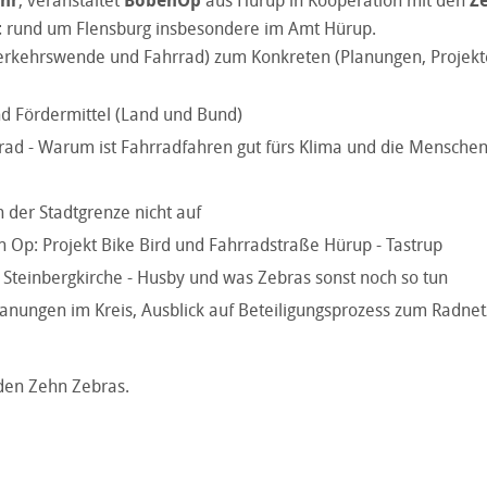
Uhr
, veranstaltet
BobenOp
aus Hürup in Kooperation mit den
Z
t
rund um Flensburg insbesondere im Amt Hürup.
Verkehrswende und Fahrrad) zum Konkreten (Planungen, Projekt
d Fördermittel (Land und Bund)
ad - Warum ist Fahrradfahren gut fürs Klima und die Menschen -
 der Stadtgrenze nicht auf
 Op: Projekt Bike Bird und Fahrradstraße Hürup - Tastrup
 Steinbergkirche - Husby und was Zebras sonst noch so tun
anungen im Kreis, Ausblick auf Beteiligungsprozess zum Radnet
den Zehn Zebras.