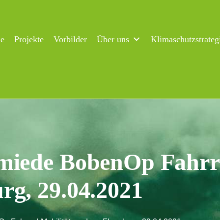
ne
Projekte
Vorbilder
Über uns
Klimaschutzstrateg
miede BobenOp Fahrr
rg, 29.04.2021