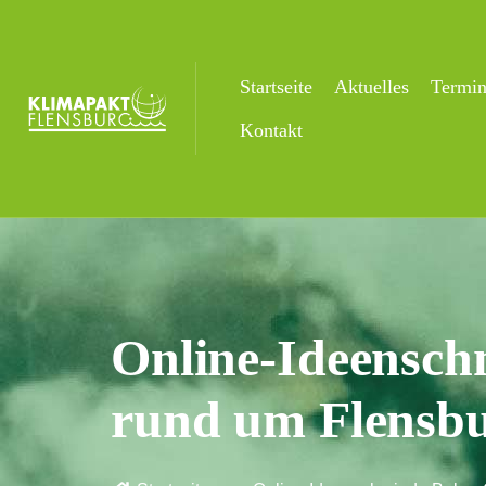
Startseite
Aktuelles
Termi
Kontakt
Online-Ideensch
rund um Flensbu