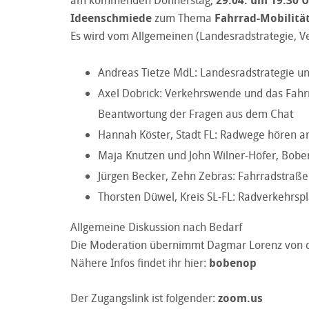
am kommenden Donnerstag,
29.04. um 19.30 
Ideenschmiede
zum Thema
Fahrrad-Mobilitä
Es wird vom Allgemeinen (Landesradstrategie, 
Andreas Tietze MdL: Landesradstrategie un
Axel Dobrick: Verkehrswende und das Fahrr
Beantwortung der Fragen aus dem Chat
Hannah Köster, Stadt FL: Radwege hören an
Maja Knutzen und John Wilner-Höfer, Boben
Jürgen Becker, Zehn Zebras: Fahrradstraße
Thorsten Düwel, Kreis SL-FL: Radverkehrspl
Allgemeine Diskussion nach Bedarf
Die Moderation übernimmt Dagmar Lorenz von 
Nähere Infos findet ihr hier:
bobenop
Der Zugangslink ist folgender:
zoom.us