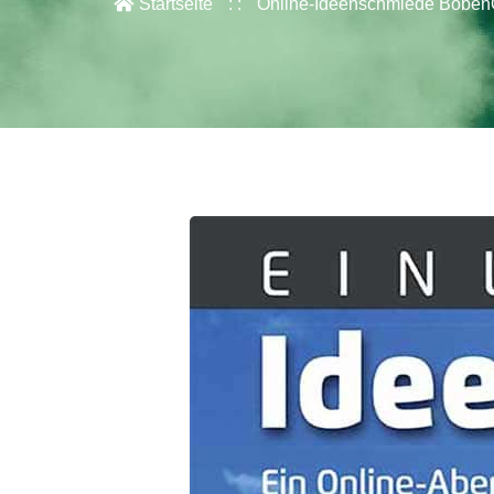
Startseite
Online-Ideenschmiede BobenO