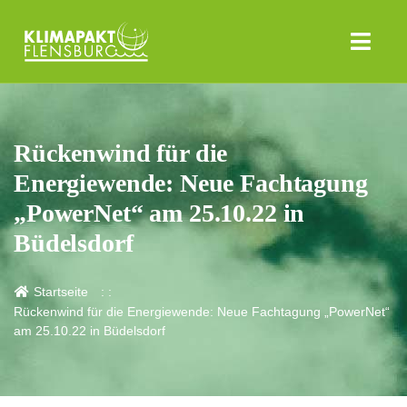
Rückenwind für die
Energiewende: Neue Fachtagung
„PowerNet“ am 25.10.22 in
Büdelsdorf
Startseite
Rückenwind für die Energiewende: Neue Fachtagung „PowerNet“
am 25.10.22 in Büdelsdorf