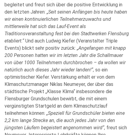
begleitet und freut sich über die positive Entwicklung in
den letzten Jahren:
„Seit seinen Anfängen bis heute haben
wir einen kontinuierlichen Teilnehmerzuwachs und
mittlerweile hat sich das Lauf-Event als
Traditionsveranstaltung fest bei den Stadtwerken Flensburg
etabliert.“
Und auch Ludwig Kiefer (Veranstalter Triple
Events) blickt sehr positiv zurück:
„Angefangen mit knapp
200 Personen hatten wir im letzten Jahr die Schallmauer
von über 1000 Teilnehmern durchbrochen – da wollen wir
natürlich auch dieses Jahr wieder landen!“,
so ein
optimistischer Kiefer. Verstärkung erhält er von dem
Klimaschutzmanager Niklas Neumeyer, der über das
städtische Projekt „Klasse Klima“ insbesondere die
Flensburger Grundschulen bewirbt, die mit einem
vergünstigten Startgeld an dem Klimaschutzlauf
teilnehmen können:
„Speziell für Grundschüler bieten eine
2,2 km lange Strecke an, die auch jedes Jahr von den
jüngsten Läufern begeistert angenommen wird“,
freut sich
Neumeyer
.
Interessierte Lehrkräfte können Ihre