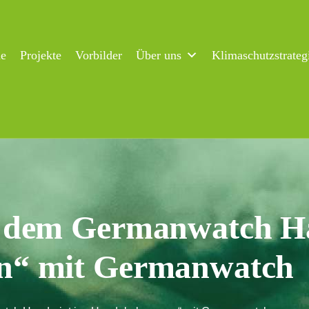
ne
Projekte
Vorbilder
Über uns
Klimaschutzstrateg
 dem Germanwatch Ha
n“ mit Germanwatch