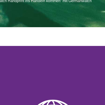
atch Handprint ins Handeln kommen“ mit Germanwatch