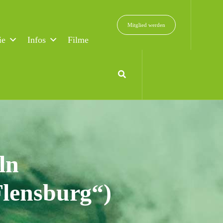
Mitglied werden
ie
Infos
Filme
ln
Flensburg“)