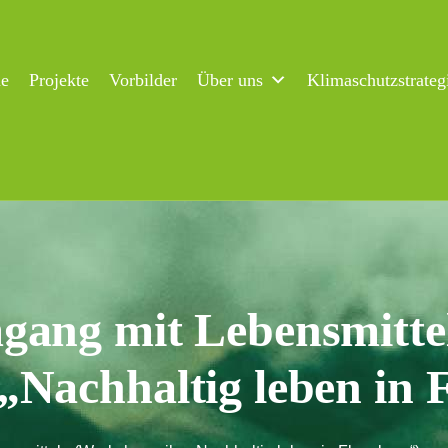
ne
Projekte
Vorbilder
Über uns
Klimaschutzstrateg
gang mit Lebensmitte
„Nachhaltig leben in 