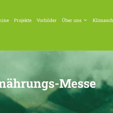
mine
Projekte
Vorbilder
Über uns
Klimasch
rnährungs-Messe