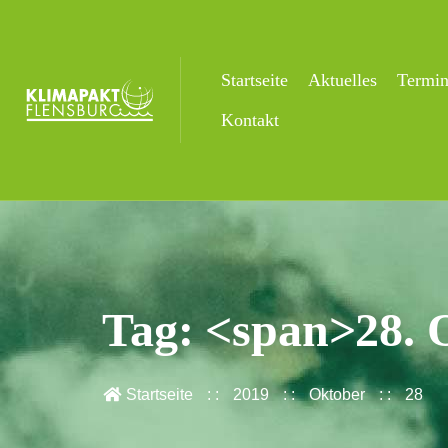
Startseite
Aktuelles
Termi
Kontakt
Tag: <span>28. 
Startseite
2019
Oktober
28