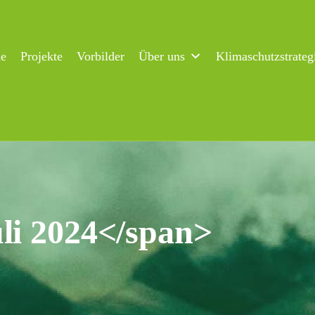
ne
Projekte
Vorbilder
Über uns
Klimaschutzstrateg
li 2024</span>