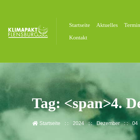
Startseite
Aktuelles
Termi
Kontakt
Tag: <span>4. D
Startseite
2024
Dezember
04