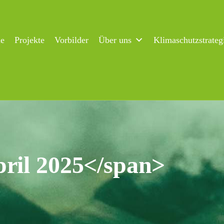
ne
Projekte
Vorbilder
Über uns
Klimaschutzstrateg
pril 2025</span>