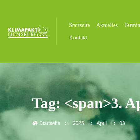
Startseite
Aktuelles
Termi
Kontakt
Tag: <span>3. A
Startseite
2025
April
03