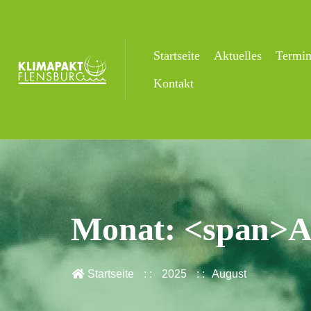
Startseite
Aktuelles
Termi
Kontakt
Monat: <span>A
Startseite
2025
August