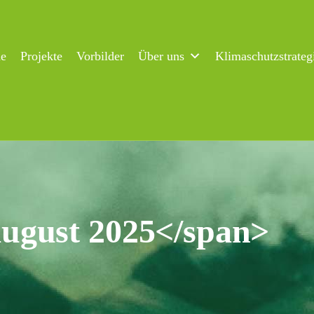
ne
Projekte
Vorbilder
Über uns
Klimaschutzstrateg
ugust 2025</span>