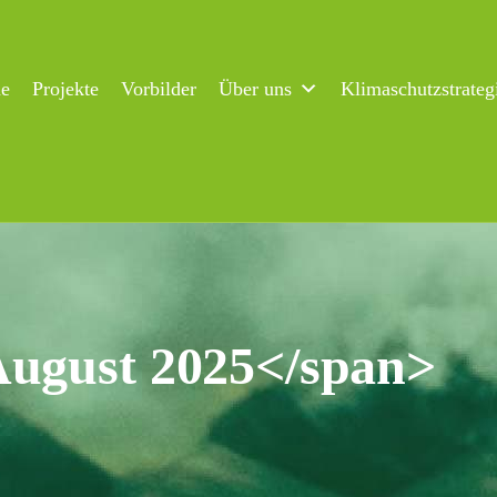
ne
Projekte
Vorbilder
Über uns
Klimaschutzstrateg
August 2025</span>