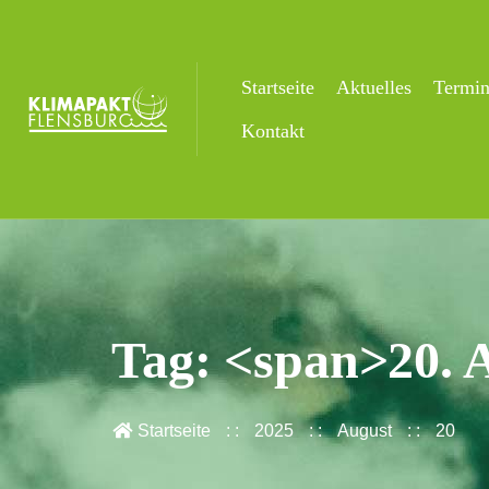
Startseite
Aktuelles
Termi
Kontakt
Tag: <span>20. 
Startseite
2025
August
20