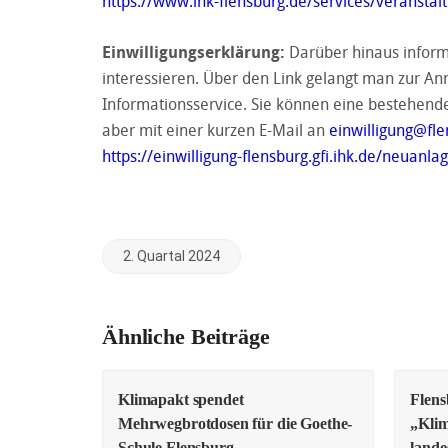
https://www.ihk-flensburg.de/services/veransta
Einwilligungserklärung:
Darüber hinaus inform
interessieren. Über den Link gelangt man zur An
Informationsservice. Sie können eine bestehend
aber mit einer kurzen E-Mail an
einwilligung@fle
https://einwilligung-flensburg.gfi.ihk.de/neuanla
2. Quartal 2024
Ähnliche Beiträge
Klimapakt spendet
Flens
Mehrwegbrotdosen für die Goethe-
„Klim
Schule Flensburg
lande