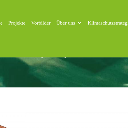
ne
Projekte
Vorbilder
Über uns
Klimaschutzstrateg
ar zum neuen Energieeffizienzgesetz