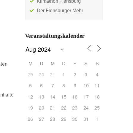
Klimathon Flensburg
Der Flensburger Mehr
Veranstaltungskalender
M
D
M
D
F
S
S
hten
29
30
31
1
2
3
4
5
6
7
8
9
10
11
Inhalte
12
13
14
15
16
17
18
19
20
21
22
23
24
25
26
27
28
29
30
31
1