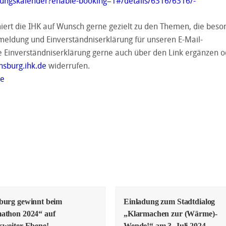
ltungskalender?enable-booking=1#/details/6316/6316/-
iert die IHK auf Wunsch gerne gezielt zu den Themen, die beso
meldung und Einverständniserklärung für unseren E-Mail-
e Einverständniserklärung gerne auch über den Link ergänzen o
nsburg.ihk.de
widerrufen.
ge
burg gewinnt beim
Einladung zum Stadtdialog
athon 2024“ auf
„Klarmachen zur (Wärme)-
sweiter Ebene!
Wende!“ am 3. Juli 2024