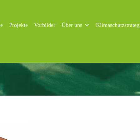
ne
Projekte
Vorbilder
Über uns
Klimaschutzstrateg
ar zum neuen Energieeffizienzgesetz