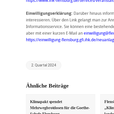
https://www.ihk-flensburg.de/services/veransta
Einwilligungserklärung:
Darüber hinaus inform
interessieren. Über den Link gelangt man zur An
Informationsservice. Sie können eine bestehend
aber mit einer kurzen E-Mail an
einwilligung@fle
https://einwilligung-flensburg.gfi.ihk.de/neuanla
2. Quartal 2024
Ähnliche Beiträge
Klimapakt spendet
Flens
Mehrwegbrotdosen für die Goethe-
„Klim
Schule Flensburg
lande