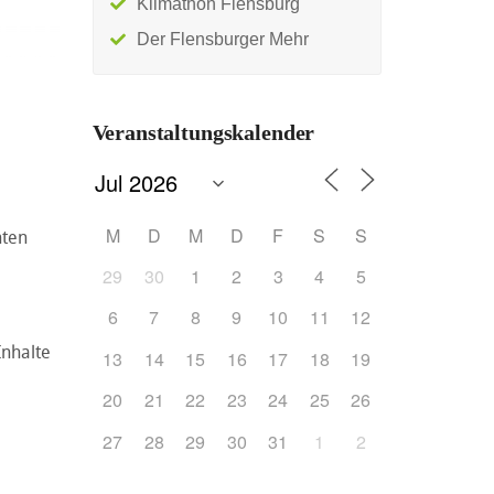
Klimathon Flensburg
Der Flensburger Mehr
Veranstaltungskalender
M
D
M
D
F
S
S
hten
29
30
1
2
3
4
5
6
7
8
9
10
11
12
Inhalte
13
14
15
16
17
18
19
20
21
22
23
24
25
26
27
28
29
30
31
1
2