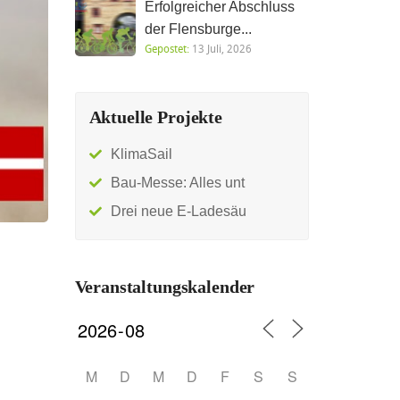
Erfolgreicher Abschluss
der Flensburge...
Gepostet:
13 Juli, 2026
Aktuelle Projekte
KlimaSail
Bau-Messe: Alles unt
Drei neue E-Ladesäu
Veranstaltungskalender
M
D
M
D
F
S
S