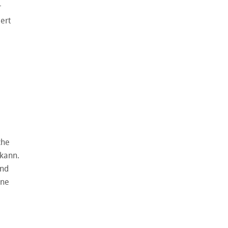
r
ert
che
 kann.
und
ine