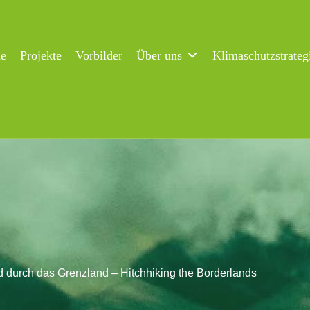
ne
Projekte
Vorbilder
Über uns
Klimaschutzstrateg
d durch das Grenzland – Hitchhiking the Borderlands