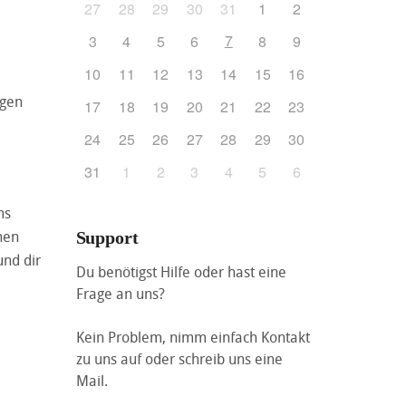
27
28
29
30
31
1
2
7
3
4
5
6
8
9
10
11
12
13
14
15
16
igen
17
18
19
20
21
22
23
24
25
26
27
28
29
30
31
1
2
3
4
5
6
ms
hen
Support
und dir
Du benötigst Hilfe oder hast eine
Frage an uns?
Kein Problem, nimm einfach Kontakt
zu uns auf oder schreib uns eine
Mail.