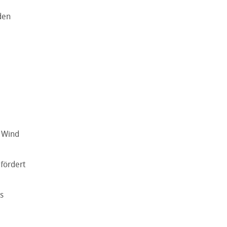
den
r Wind
 fördert
es