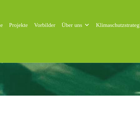
ne
Projekte
Vorbilder
Über uns
Klimaschutzstrateg
spitze