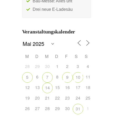
Bau-Messe: Alles unt
Drei neue E-Ladesäu
Veranstaltungskalender
M
D
M
D
F
S
S
28
29
30
1
2
3
4
6
8
11
5
7
9
10
12
13
15
16
17
18
14
19
20
21
22
23
24
25
26
27
28
29
30
1
31