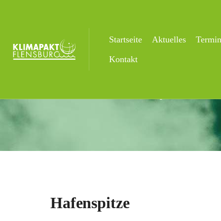
Startseite
Aktuelles
Termi
Hafenspitze
Kontakt
Startseite
Veranstaltungsorte
Hafen
Hafenspitze