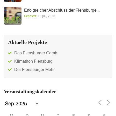
Erfolgreicher Abschluss der Flensburge...
Gepostet:
13 Juli, 2026
Aktuelle Projekte
Das Flensburger Camb
Klimathon Flensburg
Der Flensburger Mehr
Veranstaltungskalender
M
D
M
D
F
S
S