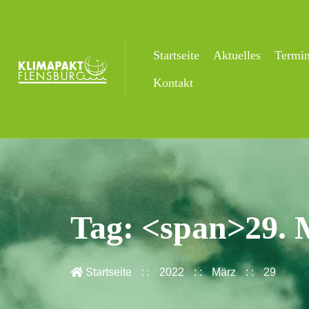
Startseite
Aktuelles
Termi
Kontakt
Tag: <span>29. 
Startseite
2022
März
29