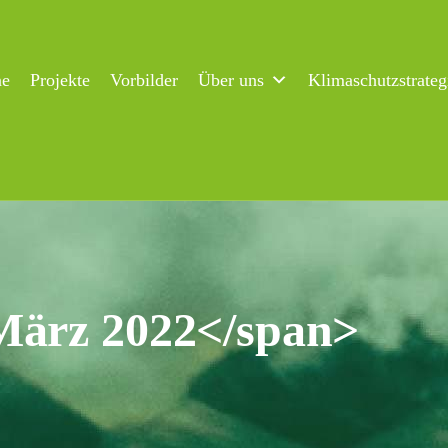
ne
Projekte
Vorbilder
Über uns
Klimaschutzstrateg
März 2022</span>