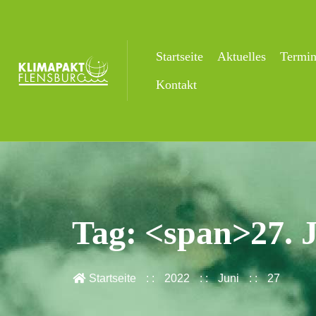
Startseite
Aktuelles
Termi
Kontakt
Tag: <span>27. 
Startseite
2022
Juni
27