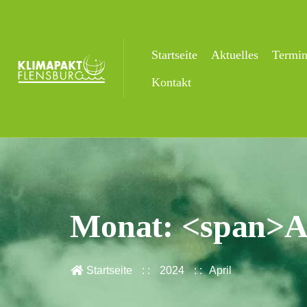
Startseite
Aktuelles
Termi
Kontakt
Monat: <span>Ap
Startseite
2024
April