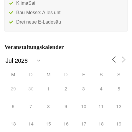
KlimaSail
Bau-Messe: Alles unt
Drei neue E-Ladesäu
Veranstaltungskalender
M
D
M
D
F
S
S
29
30
1
2
3
4
5
6
7
8
9
10
11
12
13
14
15
16
17
18
19