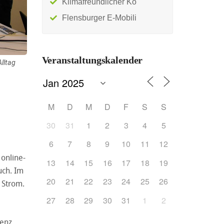
Klimafreundlicher Ko
Flensburger E-Mobili
Veranstaltungskalender
lltag
M
D
M
D
F
S
S
30
31
1
2
3
4
5
6
7
8
9
10
11
12
 online-
13
14
15
16
17
18
19
uch. Im
20
21
22
23
24
25
26
 Strom.
27
28
29
30
31
1
2
renz