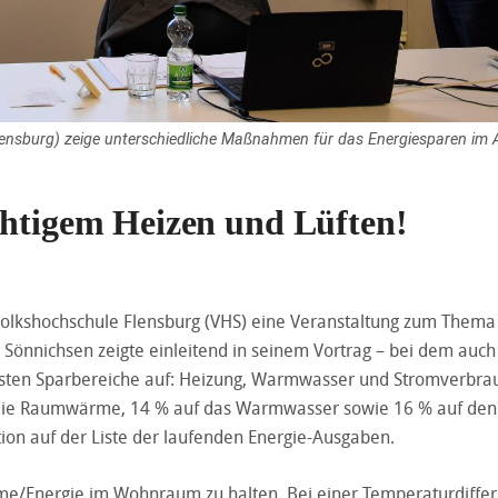
Flensburg) zeige unterschiedliche Maßnahmen für das Energiesparen im A
chtigem Heizen und Lüften!
Volkshochschule Flensburg (VHS) eine Veranstaltung zum Thema
er Sönnichsen zeigte einleitend in seinem Vortrag – bei dem auch
igsten Sparbereiche auf: Heizung, Warmwasser und Stromverbra
f die Raumwärme, 14 % auf das Warmwasser sowie 16 % auf den
tion auf der Liste der laufenden Energie-Ausgaben.
ärme/Energie im Wohnraum zu halten. Bei einer Temperaturdiffe