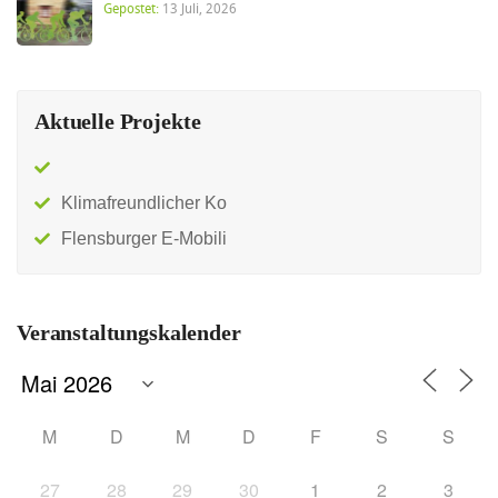
Gepostet:
13 Juli, 2026
Aktuelle Projekte
Klimafreundlicher Ko
Flensburger E-Mobili
Veranstaltungskalender
M
D
M
D
F
S
S
27
28
29
30
1
2
3