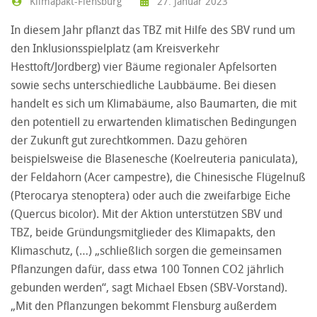
Klimapakt-Flensburg
27. Januar 2023
In diesem Jahr pflanzt das TBZ mit Hilfe des SBV rund um
den Inklusionsspielplatz (am Kreisverkehr
Hesttoft/Jordberg) vier Bäume regionaler Apfelsorten
sowie sechs unterschiedliche Laubbäume. Bei diesen
handelt es sich um Klimabäume, also Baumarten, die mit
den potentiell zu erwartenden klimatischen Bedingungen
der Zukunft gut zurechtkommen. Dazu gehören
beispielsweise die Blasenesche (Koelreuteria paniculata),
der Feldahorn (Acer campestre), die Chinesische Flügelnuß
(Pterocarya stenoptera) oder auch die zweifarbige Eiche
(Quercus bicolor). Mit der Aktion unterstützen SBV und
TBZ, beide Gründungsmitglieder des Klimapakts, den
Klimaschutz, (…) „schließlich sorgen die gemeinsamen
Pflanzungen dafür, dass etwa 100 Tonnen CO2 jährlich
gebunden werden“, sagt Michael Ebsen (SBV-Vorstand).
„Mit den Pflanzungen bekommt Flensburg außerdem