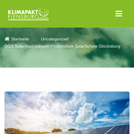
Aktuelles
Startseite
Uncategorized
DGS Solar(fach)berater Photovoltaik SolarSchule Glücksburg