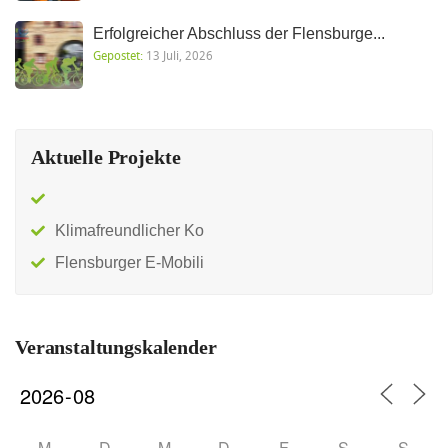
Erfolgreicher Abschluss der Flensburge...
Gepostet:
13 Juli, 2026
Aktuelle Projekte
Klimafreundlicher Ko
Flensburger E-Mobili
Veranstaltungskalender
M
D
M
D
F
S
S