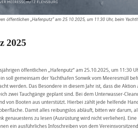
hrigen öffentlichen „Hafenputz“ am 25.10.2025, um 11:30 Uhr, beim Yacht
z 2025
diesjährigen öffentlichen „Hafenputz“ am 25.10.2025, um 11:30 Uh
ein soll gemeinsam der Yachthafen Sonwik vom Meeresmüll befr
ht werden. Das Besondere in diesem Jahr ist, dass die Aktion
leich zwei Tauchgänge geplant sind. Bei dem Unterwasser-Clean
d von Booten aus unterstützt. Hierbei zählt jede helfende Hand
rfläche. Damit alles reibungslos abläuft, bitten wir darum, al
 genauestens zu lesen (Ausrüstung wird nicht verliehen). Ein
nen ein ausführliches Infoschreiben von dem Vereinsvorsitzen