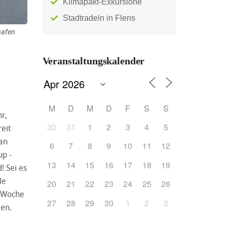
Klimapakt-Exkursione
Stadtradeln in Flens
hafen
Veranstaltungskalender
M
D
M
D
F
S
S
r,
30
31
1
2
3
4
5
eit
 an
6
7
8
9
10
11
12
up -
13
14
15
16
17
18
19
! Sei es
le
20
21
22
23
24
25
26
e Woche
27
28
29
30
1
2
3
den.