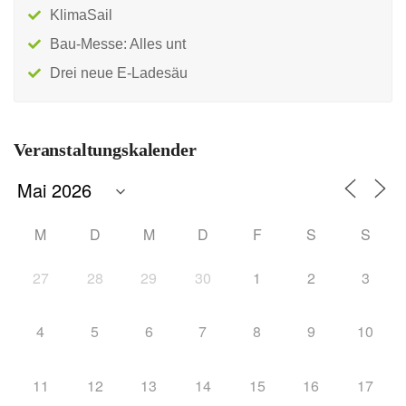
KlimaSail
Bau-Messe: Alles unt
Drei neue E-Ladesäu
Veranstaltungskalender
M
D
M
D
F
S
S
27
28
29
30
1
2
3
4
5
6
7
8
9
10
11
12
13
14
15
16
17