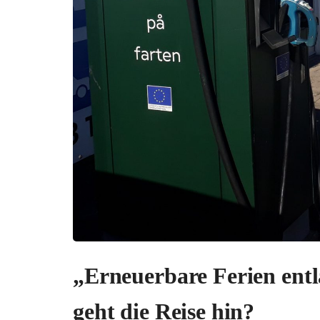
„Erneuerbare Ferien ent
geht die Reise hin?