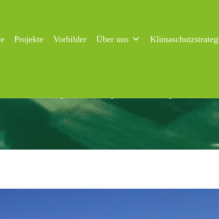
ne
Projekte
Vorbilder
Über uns
Klimaschutzstrateg
are Ferien entlang der Flensburger Förde“ – Wo geht die Reise