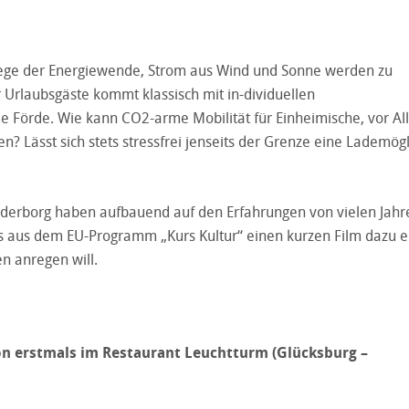
Wiege der Energiewende, Strom aus Wind und Sonne werden zu
 Urlaubsgäste kommt klassisch mit in-dividuellen
e Förde. Wie kann CO2-arme Mobilität für Einheimische, vor A
? Lässt sich stets stressfrei jenseits der Grenze eine Lademögl
onderborg haben aufbauend auf den Erfahrungen von vielen Jahr
ls aus dem EU-Programm „Kurs Kultur“ einen kurzen Film dazu ers
n anregen will.
ion erstmals im Restaurant Leuchtturm (Glücksburg –