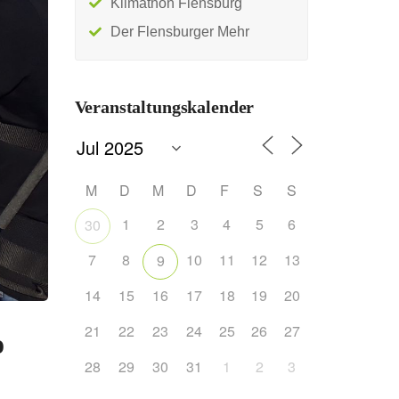
Klimathon Flensburg
Der Flensburger Mehr
Veranstaltungskalender
M
D
M
D
F
S
S
1
2
3
4
5
6
30
7
8
10
11
12
13
9
14
15
16
17
18
19
20
21
22
23
24
25
26
27
o
28
29
30
31
1
2
3