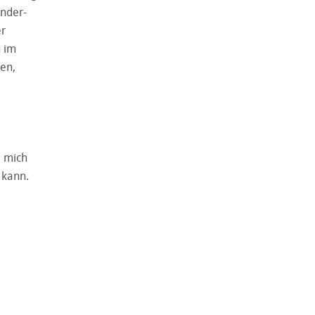
änder-
er
n im
hen,
e mich
 kann.