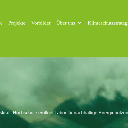
ne
Projekte
Vorbilder
Über uns
Klimaschutzstrateg
skraft: Hochschule eröffnet Labor für nachhaltige Energienutzu