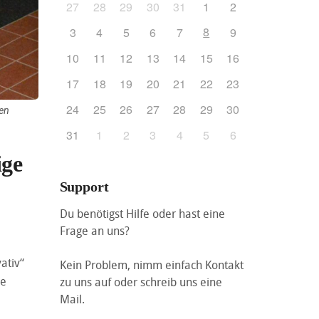
27
28
29
30
31
1
2
8
3
4
5
6
7
9
10
11
12
13
14
15
16
17
18
19
20
21
22
23
24
25
26
27
28
29
30
ven
31
1
2
3
4
5
6
ige
Support
Du benötigst Hilfe oder hast eine
Frage an uns?
ativ“
Kein Problem, nimm einfach Kontakt
re
zu uns auf oder schreib uns eine
Mail.