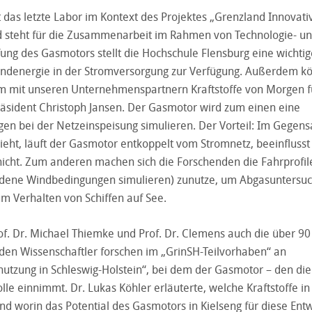
 das letzte Labor im Kontext des Projektes „Grenzland Innovati
nd steht für die Zusammenarbeit im Rahmen von Technologie- u
fung des Gasmotors stellt die Hochschule Flensburg eine wichtig
indenergie in der Stromversorgung zur Verfügung. Außerdem k
m mit unseren Unternehmenspartnern Kraftstoffe von Morgen f
räsident Christoph Jansen. Der Gasmotor wird zum einen eine
n bei der Netzeinspeisung simulieren. Der Vorteil: Im Gegens
eht, läuft der Gasmotor entkoppelt vom Stromnetz, beeinflusst
icht. Zum anderen machen sich die Forschenden die Fahrprofil
iedene Windbedingungen simulieren) zunutze, um Abgasuntersu
um Verhalten von Schiffen auf See.
f. Dr. Michael Thiemke und Prof. Dr. Clemens auch die über 90
iden Wissenschaftler forschen im „GrinSH-Teilvorhaben“ an
nutzung in Schleswig-Holstein“, bei dem der Gasmotor – den di
olle einnimmt. Dr. Lukas Köhler erläuterte, welche Kraftstoffe in
nd worin das Potential des Gasmotors in Kielseng für diese Ent