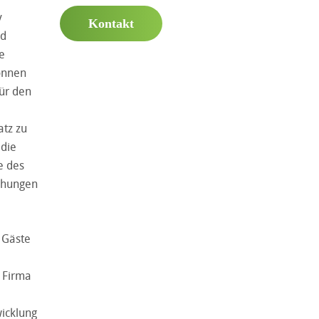
v
Kontakt
nd
e
önnen
ür den
atz zu
 die
e des
chungen
 Gäste
e Firma
wicklung