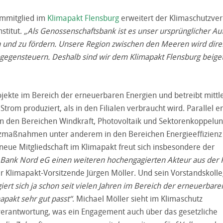
ummitglied im
Klimapakt Flensburg
erweitert der Klimaschutzver
stitut.
„Als Genossenschaftsbank ist es unser ursprünglicher Auf
en und zu fördern. Unsere Region zwischen den Meeren wird dir
v gegensteuern. Deshalb sind wir dem Klimapakt Flensburg beige
ojekte im Bereich der erneuerbaren Energien und betreibt mittl
om produziert, als in den Filialen verbraucht wird. Parallel er
 in den Bereichen Windkraft, Photovoltaik und Sektorenkoppelun
tzmaßnahmen unter anderem in den Bereichen Energieeffizienz
neue Mitgliedschaft im Klimapakt freut sich insbesondere der
 VR Bank Nord eG einen weiteren hochengagierten Akteur aus der 
er Klimapakt-Vorsitzende Jürgen Möller. Und sein Vorstandskoll
ert sich ja schon seit vielen Jahren im Bereich der erneuerbare
apakt sehr gut passt“
. Michael Möller sieht im Klimaschutz
verantwortung, was ein Engagement auch über das gesetzliche