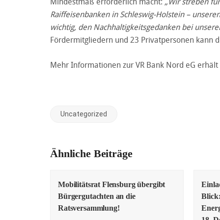
Mindestmaß erforderlich macht:
„Wir streben fü
Raiffeisenbanken in Schleswig-Holstein – unseren
wichtig, den Nachhaltigkeitsgedanken bei unser
Fördermitgliedern und 23 Privatpersonen kann de
Mehr Informationen zur VR Bank Nord eG erhäl
Uncategorized
Ähnliche Beiträge
Mobilitätsrat Flensburg übergibt
Einl
Bürgergutachten an die
Blick
Ratsversammlung!
Energ
18. D