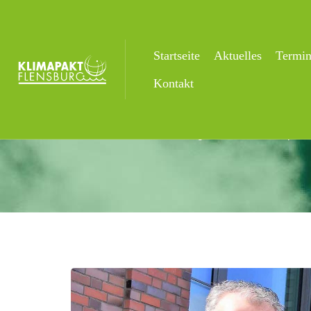
Startseite
Aktuelles
Termi
Aktuelles
Kontakt
Startseite
Uncategorized
Klimapakt