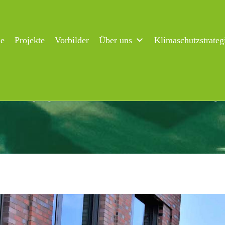
ne
Projekte
Vorbilder
Über uns
Klimaschutzstrateg
 Flensburg begrüßt VR Bank Nord eG als neues Premiummitgli