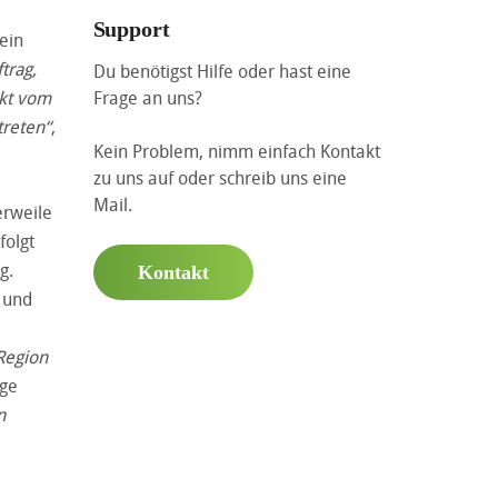
Support
ein
trag,
Du benötigst Hilfe oder hast eine
ekt vom
Frage an uns?
treten“
,
Kein Problem, nimm einfach Kontakt
zu uns auf oder schreib uns eine
Mail.
erweile
folgt
g.
Kontakt
 und
Region
ege
n