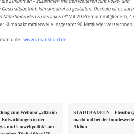
r die Zukunft an – zusammen mit den weiteren fünf Volks- und
 Geschäftsbetrieb klimaneutral zu gestalten. Deshalb ist es auch
en Mitarbeitenden zu verankern!“
Mit 20 Premiummitgliedern, 4
r Klimapakt mittlerweile insgesamt 90 Mitglieder verzeichnen.
t man unter
www.vrbanknord.de
.
adung zum Webinar „2026 im
STADTRADELN – Flensbur
: Entwicklungen in der
macht mit bei der bundesweit
ie- und Umweltpolitik“ am
Aktion
ezember (Digital über MS