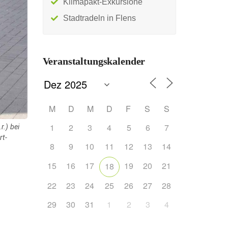
Klimapakt-Exkursione
Stadtradeln in Flens
Veranstaltungskalender
M
D
M
D
F
S
S
1
2
3
4
5
6
7
.) bei
rt-
8
9
10
11
12
13
14
15
16
17
19
20
21
18
s
22
23
24
25
26
27
28
29
30
31
1
2
3
4