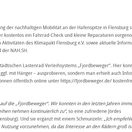
ng der nachhaltigen Mobilität an der Hafenspitze in Flensburg st
der kostenlos ein Fahrrad-Check und kleine Reparaturen vorg
Aktivitäten des Klimapakt Flensburg e.V. sowie aktuelle Infor
d der NAH.SH.
tädtischen Lastenrad-Verleihsystems „Fjordbeweger“. Hier kon
 ggf. mit Hänger – ausprobieren, sondern man erhielt auch Info
önnen öffentlich online unter
https://fjordbeweger.de/
kostenfre
uf die „Fjordbeweger“. Wir konnten in den letzten Jahren imm
leihen nehmen kontinuierlich zu“
, so eine zufriedene Jördes
ensburg). Und sie ergänzt mit einem Schmunzeln:
„Ich empfehl
Nutzung vorzunehmen, da das Interesse an den Rädern groß ist