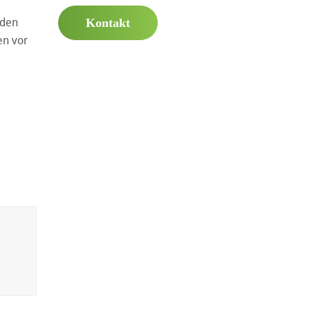
nden
Kontakt
en vor