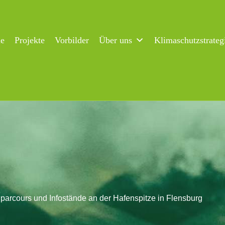
ne
Projekte
Vorbilder
Über uns
Klimaschutzstrateg
parcours und Infostände an der Hafenspitze in Flensburg