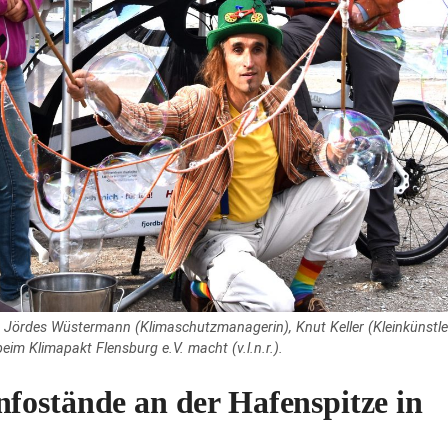
n: Jördes Wüstermann (Klimaschutzmanagerin), Knut Keller (Kleinkünstle
beim Klimapakt Flensburg e.V. macht (v.l.n.r.).
fostände an der Hafenspitze in