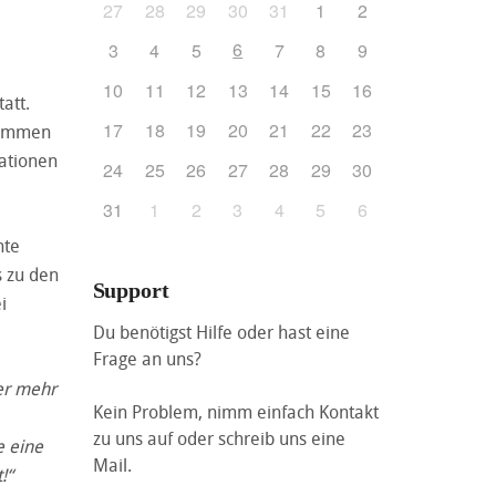
27
28
29
30
31
1
2
6
3
4
5
7
8
9
10
11
12
13
14
15
16
att.
17
18
19
20
21
22
23
enommen
mationen
24
25
26
27
28
29
30
31
1
2
3
4
5
6
nte
s zu den
Support
i
Du benötigst Hilfe oder hast eine
Frage an uns?
er mehr
Kein Problem, nimm einfach Kontakt
zu uns auf oder schreib uns eine
e eine
Mail.
!“