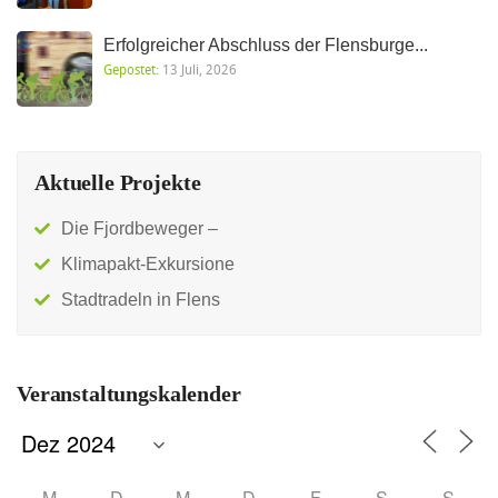
Erfolgreicher Abschluss der Flensburge...
Gepostet:
13 Juli, 2026
Aktuelle Projekte
Die Fjordbeweger –
Klimapakt-Exkursione
Stadtradeln in Flens
Veranstaltungskalender
M
D
M
D
F
S
S