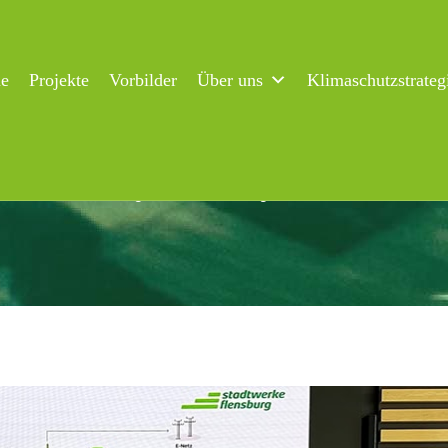
ne
Projekte
Vorbilder
Über uns
Klimaschutzstrateg
beck lobt Flensburger Fernwärme – gute Basis für Transformatio