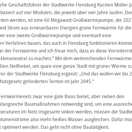
ische Geschäftsführer der Stadtwerke Flensburg Karsten Müller-
asiert auf vier Modulen, die jeweils über vier Jahre laufen. Die
richten werden, ist eine 60 Megawatt-Großwärmepumpe, die 202
r und Strom aus erneuerbaren Energien grüne Fernwärme für die
 wir eine zweite Großwärmepumpe und eventuell eine
 Verfahren bauen, das auch in Flensburg funktionieren könnte
bei der Fernwärme und ich freue mich, dass es diese Vorreiterrol
 klimaneutral zu machen.“ Mit dem weitreichenden Fernwärme
ßten Stellhebel, um quasi eine ganze Stadt mit grüner Wärme z
rer der Stadtwerke Flensburg ergänzt: „Und das wollen wir bis 
utzgesetz geforderten Termin im Jahr 2045.“
Fernwärmenetz zwar eine gute Basis bietet, aber neben den
 umfangreiche Baumaßnahmen notwendig sind, um eine ausreic
eraturen im Netz insgesamt sinken werden, müssen die Stadt
Volumenströme also mehr heißes Wasser ausgleichen. Dafür mü
 optimiert werden. Das geht nicht ohne Bautätigkeit.