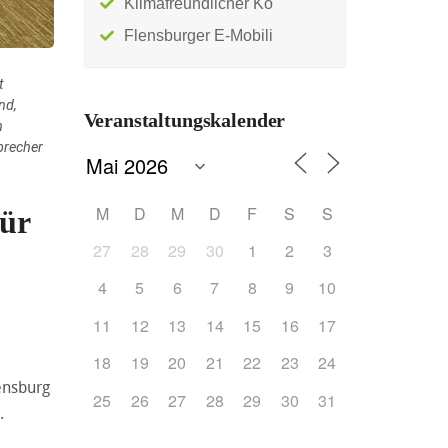
Klimafreundlicher Ko
Flensburger E-Mobili
t
nd,
Veranstaltungskalender
n
precher
M
D
M
D
F
S
S
für
27
28
29
30
1
2
3
4
5
6
7
8
9
10
11
12
13
14
15
16
17
18
19
20
21
22
23
24
ensburg
25
26
27
28
29
30
31
.