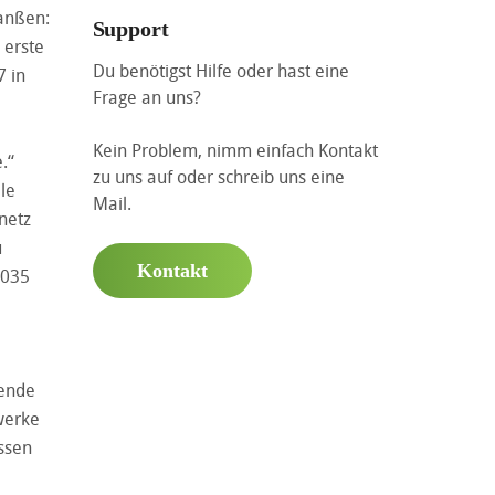
Janßen:
Support
 erste
Du benötigst Hilfe oder hast eine
7 in
Frage an uns?
Kein Problem, nimm einfach Kontakt
.“
zu uns auf oder schreib uns eine
le
Mail.
netz
u
Kontakt
2035
hende
werke
ssen