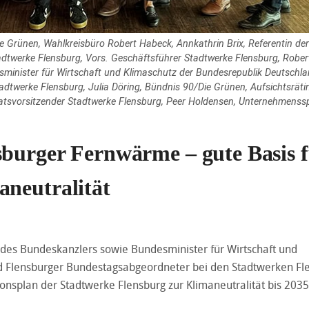
Die Grünen, Wahlkreisbüro Robert Habeck, Annkathrin Brix, Referentin der
adtwerke Flensburg, Vors. Geschäftsführer Stadtwerke Flensburg, Rober
sminister für Wirtschaft und Klimaschutz der Bundesrepublik Deutschla
adtwerke Flensburg, Julia Döring, Bündnis 90/Die Grünen, Aufsichtsräti
ratsvorsitzender Stadtwerke Flensburg, Peer Holdensen, Unternehmenss
sburger Fernwärme – gute Basis 
aneutralität
 des Bundeskanzlers sowie Bundesminister für Wirtschaft und
d Flensburger Bundestagsabgeordneter bei den Stadtwerken Fl
onsplan der Stadtwerke Flensburg zur Klimaneutralität bis 2035