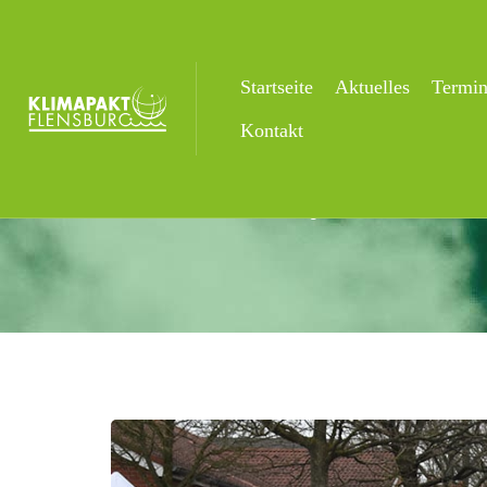
Startseite
Aktuelles
Termi
Aktuelles
Kontakt
Startseite
Uncategorized
Stadtwerke