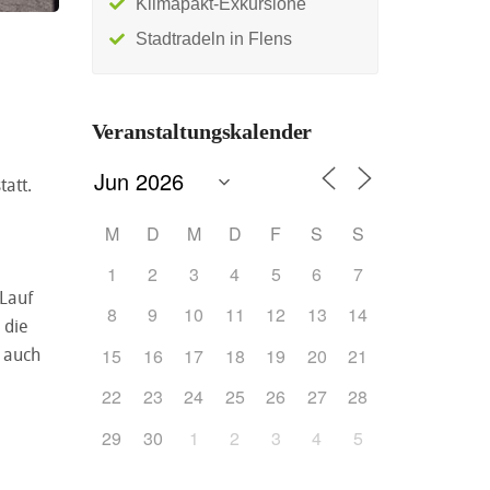
Klimapakt-Exkursione
Stadtradeln in Flens
Veranstaltungskalender
tatt.
M
D
M
D
F
S
S
1
2
3
4
5
6
7
 Lauf
8
9
10
11
12
13
14
 die
t auch
15
16
17
18
19
20
21
22
23
24
25
26
27
28
29
30
1
2
3
4
5