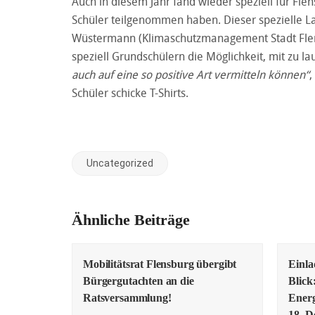
Auch in diesem Jahr fand wieder speziell für Flen
Schüler teilgenommen haben. Dieser spezielle La
Wüstermann (Klimaschutzmanagement Stadt Flensb
speziell Grundschülern die Möglichkeit, mit zu la
auch auf eine so positive Art vermitteln können“
,
Schüler schicke T-Shirts.
Uncategorized
Ähnliche Beiträge
Mobilitätsrat Flensburg übergibt
Einl
Bürgergutachten an die
Blick
Ratsversammlung!
Energ
18. D