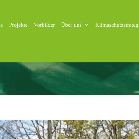
ne
Projekte
Vorbilder
Über uns
Klimaschutzstrateg
-Lauf: 454 Läufer für den Klimaschutz!