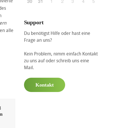
ivierte
30
31
1
2
3
4
5
des
h
Support
lern
en alle
Du benötigst Hilfe oder hast eine
Frage an uns?
Kein Problem, nimm einfach Kontakt
zu uns auf oder schreib uns eine
Mail.
Kontakt
g
en