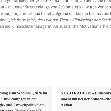
sburger Schulen der „Klasse Klima-Lauf“ statt, an dem viele mot
uf – mit einer Streckenlänge von 2 Kilometern – wurde von Jör
urg) organisiert und bietet aufgrund der kurzen Distanz, auc
ufen.
„Ich freue mich, dass wir das Thema Klimaschutz den Schü
 so die Klimaschutzmanagerin. Als zusätzliche Motivation erhielt
adung zum Webinar „2026 im
STADTRADELN – Flensbur
: Entwicklungen in der
macht mit bei der bundesweit
ie- und Umweltpolitik“ am
Aktion
ezember (Digital über MS