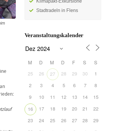
Klimapakt-Exkursione
Stadtradeln in Flens
eim
Veranstaltungskalender
M
D
M
D
F
S
S
eine
25
26
28
29
30
1
27
2
3
4
5
6
7
8
 an
rieden:
9
10
11
12
13
14
15
17
18
19
20
21
22
16
tzlauf
23
24
25
26
27
28
29