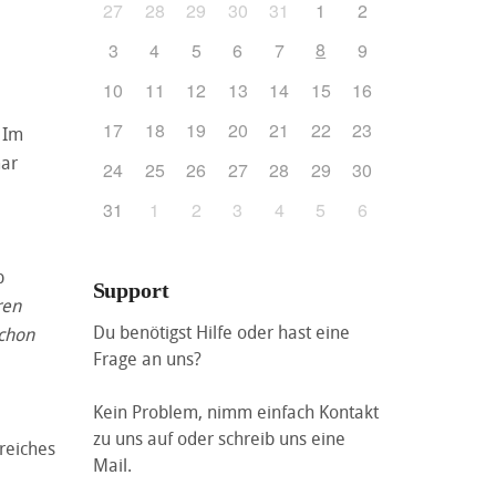
27
28
29
30
31
1
2
8
3
4
5
6
7
9
10
11
12
13
14
15
16
17
18
19
20
21
22
23
 Im
mar
24
25
26
27
28
29
30
31
1
2
3
4
5
6
b
Support
ren
Du benötigst Hilfe oder hast eine
schon
Frage an uns?
Kein Problem, nimm einfach Kontakt
zu uns auf oder schreib uns eine
reiches
Mail.