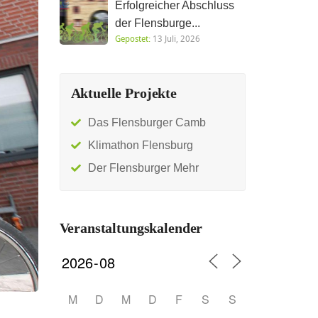
Erfolgreicher Abschluss
der Flensburge...
Gepostet:
13 Juli, 2026
Aktuelle Projekte
Das Flensburger Camb
Klimathon Flensburg
Der Flensburger Mehr
Veranstaltungskalender
M
D
M
D
F
S
S