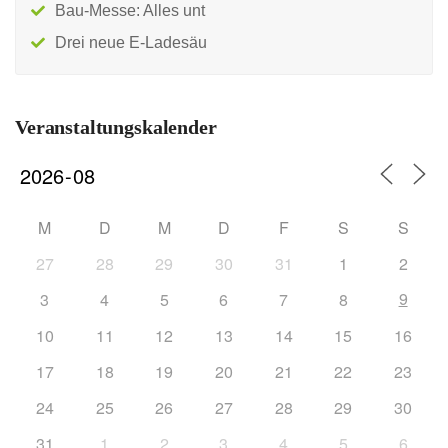
Bau-Messe: Alles unt
Drei neue E-Ladesäu
Veranstaltungskalender
M
D
M
D
F
S
S
27
28
29
30
31
1
2
9
3
4
5
6
7
8
10
11
12
13
14
15
16
17
18
19
20
21
22
23
24
25
26
27
28
29
30
31
1
2
3
4
5
6