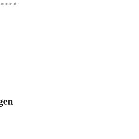
omments
gen