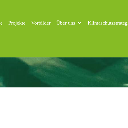
ne
Projekte
Vorbilder
Über uns
Klimaschutzstrateg
 iii