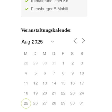
Klimafreundlicher Ko
Flensburger E-Mobili
Veranstaltungskalender
M
D
M
D
F
S
S
28
29
30
31
1
2
3
4
5
6
7
8
9
10
11
12
13
14
15
16
17
18
19
20
21
22
23
24
26
27
28
29
30
31
25