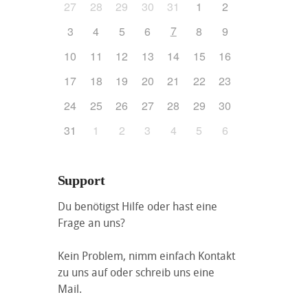
27
28
29
30
31
1
2
7
3
4
5
6
8
9
10
11
12
13
14
15
16
17
18
19
20
21
22
23
24
25
26
27
28
29
30
31
1
2
3
4
5
6
Support
Du benötigst Hilfe oder hast eine
Frage an uns?
Kein Problem, nimm einfach Kontakt
zu uns auf oder schreib uns eine
Mail.