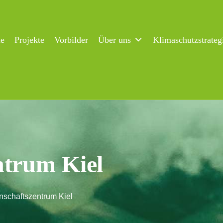
ne
Projekte
Vorbilder
Über uns
Klimaschutzstrateg
ntrum Kiel
nschaftszentrum Kiel