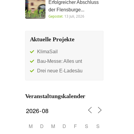
Erfolgreicher Abschluss
der Flensburge...
Gepostet:
13 Juli, 2026
Aktuelle Projekte
KlimaSail
Bau-Messe: Alles unt
Drei neue E-Ladesäu
Veranstaltungskalender
M
D
M
D
F
S
S