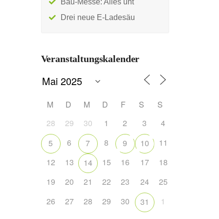
Bau-Messe: Alles unt
Drei neue E-Ladesäu
Veranstaltungskalender
M
D
M
D
F
S
S
28
29
30
1
2
3
4
6
8
11
5
7
9
10
12
13
15
16
17
18
14
19
20
21
22
23
24
25
26
27
28
29
30
1
31