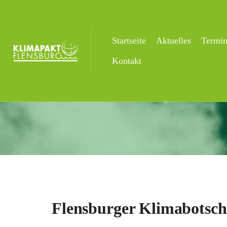
Startseite
Aktuelles
Termi
Flensburger Kli
Kontakt
Startseite
Veranstaltungsorte
Flensb
Flensburger Klimabotsch