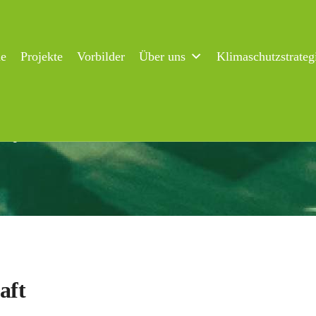
ne
Projekte
Vorbilder
Über uns
Klimaschutzstrateg
mabotschaft
urger Klimabotschaft
aft