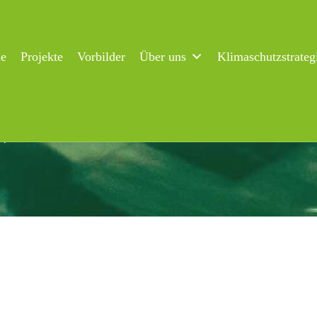
ne
Projekte
Vorbilder
Über uns
Klimaschutzstrateg
spitze