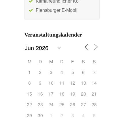
Klimafreundlicher Ko
Flensburger E-Mobili
Veranstaltungskalender
M
D
M
D
F
S
S
1
2
3
4
5
6
7
8
9
10
11
12
13
14
15
16
17
18
19
20
21
22
23
24
25
26
27
28
29
30
1
2
3
4
5