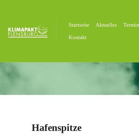
Startseite
Aktuelles
Termi
Hafenspitze
Kontakt
Startseite
Veranstaltungsorte
Hafen
Hafenspitze