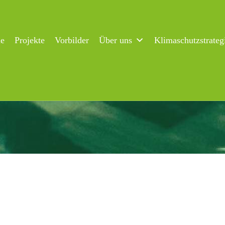
ne
Projekte
Vorbilder
Über uns
Klimaschutzstrateg
werk