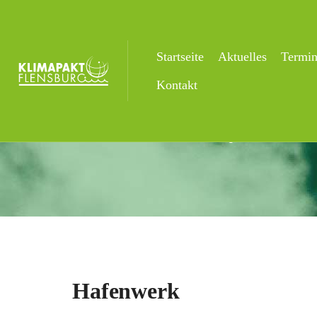
Startseite
Aktuelles
Termi
Hafenwerk
Kontakt
Startseite
Veranstaltungsorte
Hafen
Hafenwerk