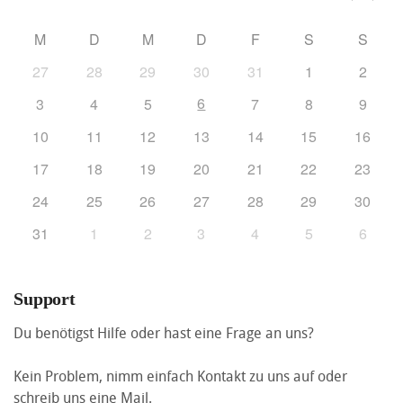
M
D
M
D
F
S
S
27
28
29
30
31
1
2
6
3
4
5
7
8
9
10
11
12
13
14
15
16
17
18
19
20
21
22
23
24
25
26
27
28
29
30
31
1
2
3
4
5
6
Support
Du benötigst Hilfe oder hast eine Frage an uns?
Kein Problem, nimm einfach Kontakt zu uns auf oder
schreib uns eine Mail.