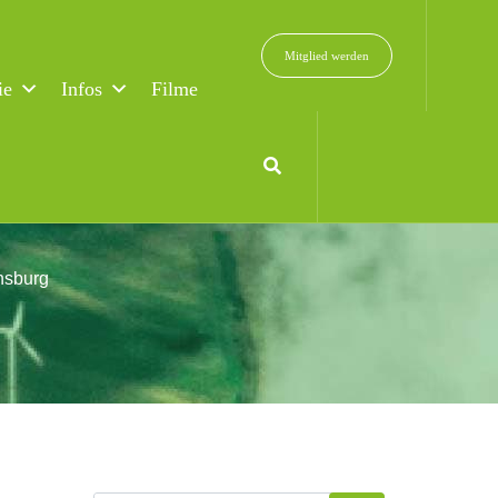
Mitglied werden
ie
Infos
Filme
t der
nsburg