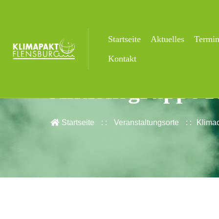
Startseite
Aktuelles
Termi
Klimacafé – Vort
Kontakt
Aktionsgruppe 
Startseite
Veranstaltungsorte
Klimac